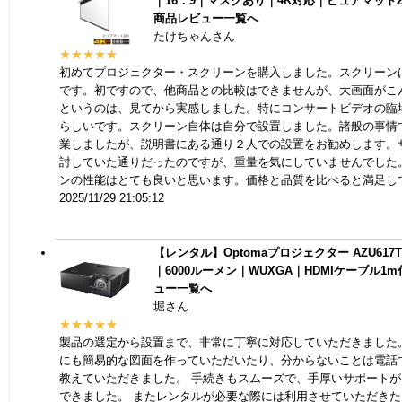
｜16：9｜マスクあり｜4K対応｜ピュアマット204
商品レビュー一覧へ
たけちゃんさん
★★★★★
初めてプロジェクター・スクリーンを購入しました。スクリーンは
です。初ですので、他商品との比較はできませんが、大画面がこ
というのは、見てから実感しました。特にコンサートビデオの臨
らしいです。スクリーン自体は自分で設置しました。諸般の事情
業しましたが、説明書にある通り２人での設置をお勧めします。
討していた通りだったのですが、重量を気にしていませんでした
ンの性能はとても良いと思います。価格と品質を比べると満足し
2025/11/29 21:05:12
【レンタル】Optomaプロジェクター AZU617
｜6000ルーメン｜WUXGA｜HDMIケーブル1m
ュー一覧へ
堀さん
★★★★★
製品の選定から設置まで、非常に丁寧に対応していただきました
にも簡易的な図面を作っていただいたり、分からないことは電話
教えていただきました。 手続きもスムーズで、手厚いサポート
できました。 またレンタルが必要な際には利用させていただき