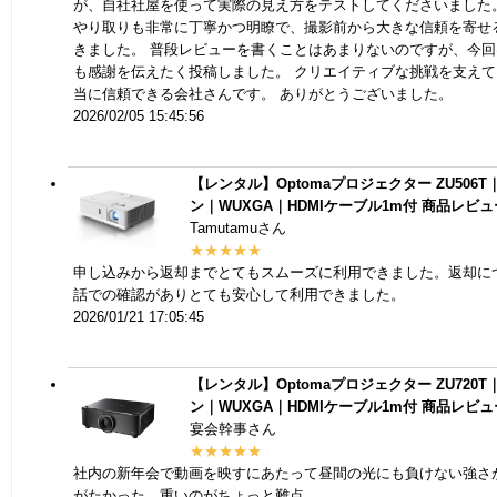
が、自社社屋を使って実際の見え方をテストしてくださいました
やり取りも非常に丁寧かつ明瞭で、撮影前から大きな信頼を寄せ
きました。 普段レビューを書くことはあまりないのですが、今
も感謝を伝えたく投稿しました。 クリエイティブな挑戦を支え
当に信頼できる会社さんです。 ありがとうございました。
2026/02/05 15:45:56
【レンタル】Optomaプロジェクター ZU506T｜
ン｜WUXGA｜HDMIケーブル1m付
商品レビュ
Tamutamuさん
★★★★★
申し込みから返却までとてもスムーズに利用できました。返却に
話での確認がありとても安心して利用できました。
2026/01/21 17:05:45
【レンタル】Optomaプロジェクター ZU720T｜
ン｜WUXGA｜HDMIケーブル1m付
商品レビュ
宴会幹事さん
★★★★★
社内の新年会で動画を映すにあたって昼間の光にも負けない強さ
がたかった。重いのがちょっと難点。