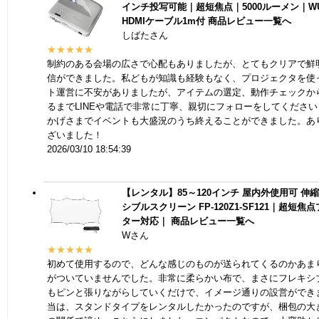
インチ投写可能｜超短焦点｜5000ルーメン｜W
HDMIケーブル1m付
商品レビュー一覧へ
しばたさん
★★★★★
制約のある会場の広さで心配もありましたが、とてもクリアで鮮
信ができました。私どもが知識も経験もなく、プロジェクタを使
ト運営に不安がありましたが、アイテムの選定、動作チェックか
るまでLINEや電話で非常に丁寧、親切にフォローをしてください
かげさまでイベントも大盛況のうち終えることができました。あ
ざいました！
2026/03/10 18:54:39
【レンタル】85～120インチ 屋内外使用可 伸
シブルスクリーン FP-120Z1-SF121｜超短焦
ター対応｜
商品レビュー一覧へ
Wさん
★★★★★
初めて使用するので、どんな感じのものが送られてくるのかあま
がついていませんでした。非常に柔らかい布で、まさにフレキシ
もピンと張りながらしていくだけで、イメージ通りの設営ができ
当は、スタンドタイプをレンタルしたかったのですが、梱包の大