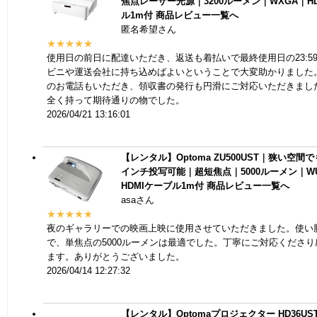
焦点レーザー光源｜3200ルーメン｜WXGA｜HD
ル1m付
商品レビュー一覧へ
匿名希望さん
★★★★★
使用日の前日に配達いただき、返送も着払いで最終使用日の23:5
ビニや運送会社に持ち込めばよいということで大変助かりました
のお電話もいただき、領収書の発行も円滑にご対応いただきまし
全く持って期待通りの物でした。
2026/04/21 13:16:01
【レンタル】Optoma ZU500UST｜狭い空間でも
インチ投写可能｜超短焦点｜5000ルーメン｜W
HDMIケーブル1m付
商品レビュー一覧へ
asaさん
★★★★★
夜のギャラリーでの映画上映に使用させていただきました。使い
で、単焦点の5000ルーメンは最適でした。丁寧にご対応くださ
ます。ありがとうございました。
2026/04/14 12:27:32
【レンタル】Optomaプロジェクター HD36U