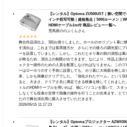
【レンタル】Optoma ZU500UST｜狭い空間でも
インチ投写可能｜超短焦点｜5000ルーメン｜W
HDMIケーブル1m付
商品レビュー一覧へ
荒馬座ののぶくんさん
★★★★★
舞台作品演出上、3回お借りしました。ホールのホリゾント幕に
す演出は、これまでは客席後方か、さらにその後ろの調光室にプ
ーを設置していました。しかし、これだとホリ幕の前の演技は幕
が映るため、演出上の制限が出てきます。なにより、作品上演の
ェクター操作のための人員を配置しなければなりません。このプ
ーはローホリのすぐ手前に設置しても、ホリ幕に大画面を映し出
来、しかも画像がクリアでした。「強化されたゲーム」という項
ると、大きさ、クリアさ共に満足できる映像を映してくれました
トルのHDMIケーブルを用いれば、袖にパソコンを置いて、スタ
しなくても役者が交替で画像の操作を行うことが出来ます。とて
たので舞台演出用に購入させていただきます。
2026/05/15 11:17:23
【レンタル】Optomaプロジェクター AZW430