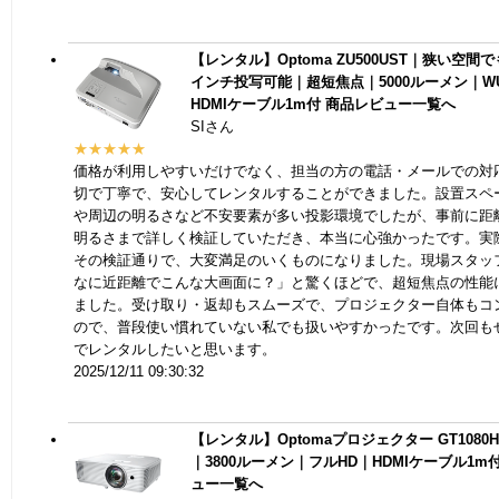
【レンタル】Optoma ZU500UST｜狭い空間でも
インチ投写可能｜超短焦点｜5000ルーメン｜W
HDMIケーブル1m付
商品レビュー一覧へ
SIさん
★★★★★
価格が利用しやすいだけでなく、担当の方の電話・メールでの対
切で丁寧で、安心してレンタルすることができました。設置スペ
や周辺の明るさなど不安要素が多い投影環境でしたが、事前に距
明るさまで詳しく検証していただき、本当に心強かったです。実
その検証通りで、大変満足のいくものになりました。現場スタッ
なに近距離でこんな大画面に？」と驚くほどで、超短焦点の性能
ました。受け取り・返却もスムーズで、プロジェクター自体もコ
ので、普段使い慣れていない私でも扱いやすかったです。次回も
でレンタルしたいと思います。
2025/12/11 09:30:32
【レンタル】Optomaプロジェクター GT1080
｜3800ルーメン｜フルHD｜HDMIケーブル1m
ュー一覧へ