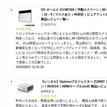
OS オーエス X3-WF204｜手動スクリーン｜80
｜16：9｜マスクあり｜4K対応｜ピュアマット204
商品レビュー一覧へ
ともおさん
★★★★★
リビングのホームシアター用にもともとOMさんの掛け図型スク
間使っており、今回は液プロも数年前に4K HDR対応させていた
す。 白は輝度は上がってよりくっきりし、黒は締まり、全体的
解像度も良くなって文句なしのアップグレードです。臨場感、没
いになったので映画を見るのがより楽しくなりました！ 壁への
よく考えられていてなにも問題なくきっちり固定できました。 や
で更新して大正解でした。
2026/08/07 11:01:28
【レンタル】Optomaプロジェクター ZU506T｜
ン｜WUXGA｜HDMIケーブル1m付
商品レビュ
yoshiさん
★★★★★
昨年に引き続き、懇親会用にお借りしました。 機器も綺麗で映
変助かりました。 返送も簡単で手間が掛からずお勧めです。 ま